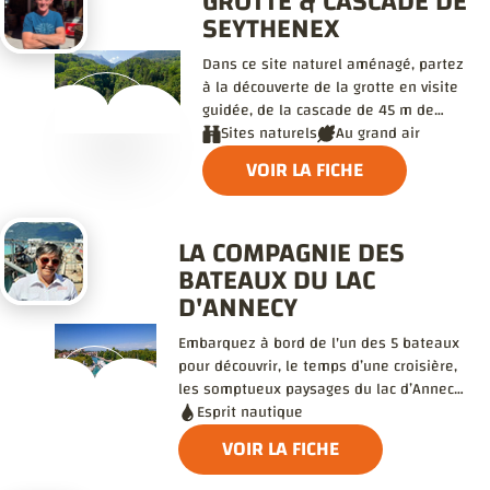
GROTTE & CASCADE DE
SEYTHENEX
Dans ce site naturel aménagé, partez
à la découverte de la grotte en visite
guidée, de la cascade de 45 m de
haut, ou lancez-vous sur la
Sites naturels
Au grand air
tyrolienne…
VOIR LA FICHE
LA COMPAGNIE DES
BATEAUX DU LAC
D'ANNECY
Embarquez à bord de l'un des 5 bateaux
pour découvrir, le temps d’une croisière,
les somptueux paysages du lac d’Annecy,
évadez-vous le temps d’une escale,
Esprit nautique
savourez un déjeuner ou un dîner à
VOIR LA FICHE
bord…