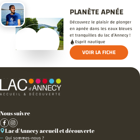
PLANÈTE APNÉE
Découvrez le plaisir de plonger
en apnée dans les eaux bleues
et tranquilles du lac d’Annecy !
Esprit nautique
VOIR LA FICHE
Nous suivre
Lac d'Annecy accueil et découverte
Qui sommes-nous ?