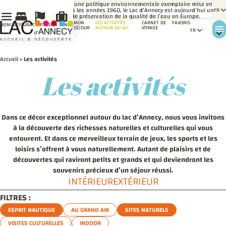
LE
Grâce à une politique environnementale exemplaire mise en
SAVIEZ-
place dès les années 1960, le Lac d'Annecy est aujourd’hui un
VOUS ?
modèle de préservation de la qualité de l’eau en Europe.
MON
LES ACTIVITÉS
CARNET DE
FAVORIS
MENU
SÉJOUR
ACTIVITÉS
MA VENUE
SÉJOUR
AUTOUR DU LAC
VOYAGE
Accueil
»
Les activités
Les activités
Dans ce décor exceptionnel autour du lac d’Annecy, nous vous invitons
à la découverte des richesses naturelles et culturelles qui vous
entourent. Et dans ce merveilleux terrain de jeux, les sports et les
loisirs s’offrent à vous naturellement. Autant de plaisirs et de
découvertes qui raviront petits et grands et qui deviendront les
souvenirs précieux d’un séjour réussi.
INTÉRIEUR
EXTÉRIEUR
FILTRES :
ESPRIT NAUTIQUE
AU GRAND AIR
SITES NATURELS
VISITES CULTURELLES
INDOOR