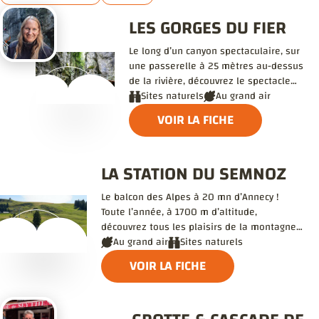
LES GORGES DU FIER
Le long d’un canyon spectaculaire, sur
une passerelle à 25 mètres au-dessus
de la rivière, découvrez le spectacle
prodigieux de paysages créés par la
Sites naturels
Au grand air
nature.
VOIR LA FICHE
LA STATION DU SEMNOZ
Le balcon des Alpes à 20 mn d’Annecy !
Toute l’année, à 1700 m d’altitude,
découvrez tous les plaisirs de la montagne
et admirez les panoramas qui s’offrent à
Au grand air
Sites naturels
vous.
VOIR LA FICHE