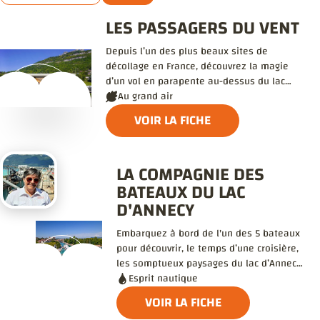
LES PASSAGERS DU VENT
Depuis l’un des plus beaux sites de
décollage en France, découvrez la magie
d’un vol en parapente au-dessus du lac
d’Annecy et des montagnes alentour.
Au grand air
VOIR LA FICHE
LA COMPAGNIE DES
BATEAUX DU LAC
D'ANNECY
Embarquez à bord de l'un des 5 bateaux
pour découvrir, le temps d’une croisière,
les somptueux paysages du lac d’Annecy,
évadez-vous le temps d’une escale,
Esprit nautique
savourez un déjeuner ou un dîner à
VOIR LA FICHE
bord…