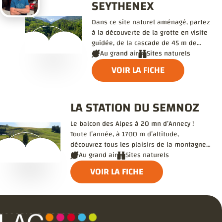
SEYTHENEX
Dans ce site naturel aménagé, partez
à la découverte de la grotte en visite
guidée, de la cascade de 45 m de
haut, ou lancez-vous sur la
Au grand air
Sites naturels
tyrolienne…
VOIR LA FICHE
LA STATION DU SEMNOZ
Le balcon des Alpes à 20 mn d’Annecy !
Toute l’année, à 1700 m d’altitude,
découvrez tous les plaisirs de la montagne
et admirez les panoramas qui s’offrent à
Au grand air
Sites naturels
vous.
VOIR LA FICHE