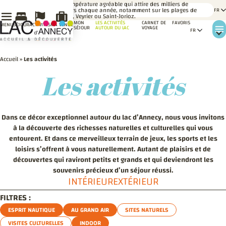
LE
Une température agréable qui attire des milliers de
SAVIEZ-
baigneurs chaque année, notamment sur les plages de
VOUS ?
Talloires, Veyrier ou Saint-Jorioz.
MON
LES ACTIVITÉS
CARNET DE
FAVORIS
MENU
SÉJOUR
ACTIVITÉS
MA VENUE
SÉJOUR
AUTOUR DU LAC
VOYAGE
Accueil
»
Les activités
Les activités
Dans ce décor exceptionnel autour du lac d’Annecy, nous vous invitons
à la découverte des richesses naturelles et culturelles qui vous
entourent. Et dans ce merveilleux terrain de jeux, les sports et les
loisirs s’offrent à vous naturellement. Autant de plaisirs et de
découvertes qui raviront petits et grands et qui deviendront les
souvenirs précieux d’un séjour réussi.
INTÉRIEUR
EXTÉRIEUR
FILTRES :
ESPRIT NAUTIQUE
AU GRAND AIR
SITES NATURELS
VISITES CULTURELLES
INDOOR