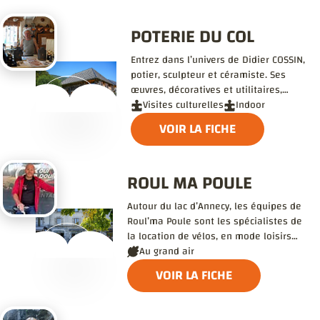
POTERIE DU COL
Entrez dans l’univers de Didier COSSIN,
potier, sculpteur et céramiste. Ses
œuvres, décoratives et utilitaires,
reflètent sa personnalité et son
Visites culturelles
Indoor
originalité…
VOIR LA FICHE
ROUL MA POULE
Autour du lac d’Annecy, les équipes de
Roul’ma Poule sont les spécialistes de
la location de vélos, en mode loisirs
ou sport. Et leurs conseils vous seront
Au grand air
précieux.
VOIR LA FICHE