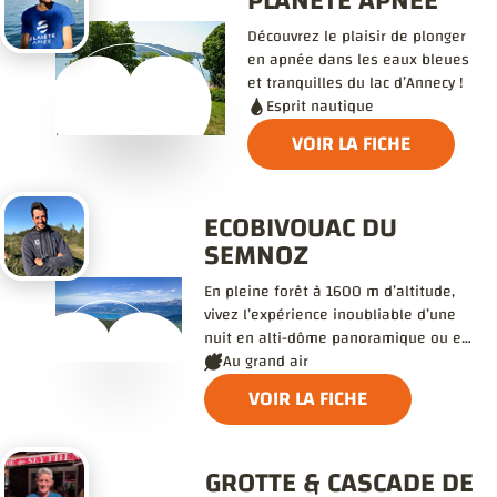
Découvrez le plaisir de plonger
en apnée dans les eaux bleues
et tranquilles du lac d’Annecy !
Esprit nautique
VOIR LA FICHE
ECOBIVOUAC DU
SEMNOZ
En pleine forêt à 1600 m d’altitude,
vivez l’expérience inoubliable d’une
nuit en alti-dôme panoramique ou en
igloo et vivez une soirée 100%
Au grand air
nature.
VOIR LA FICHE
GROTTE & CASCADE DE