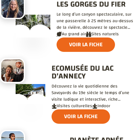
LES GORGES DU FIER
Le long d’un canyon spectaculaire, sur
une passerelle à 25 mètres au-dessus
de la rivière, découvrez le spectacle
prodigieux de paysages créés par la
Au grand air
Sites naturels
nature.
VOIR LA FICHE
ECOMUSÉE DU LAC
D'ANNECY
Découvrez la vie quotidienne des
Savoyards du 19e siècle le temps d’une
visite ludique et interactive, riche
d'enseignements pour aujourd'hui, à
Visites culturelles
Indoor
l'heure où il nous faut repenser nos
VOIR LA FICHE
modes de vie !
PLANÈTE APNÉE