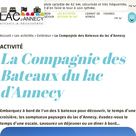
LE SAVIEZ-
Une piste cyclable de 42 km, sécurisée et très fréquentée,
VOUS ?
permet d’en faire le tour à son rythme.
MON
LES ACTIVITÉS
CARNET DE
FAVORIS
MENU
SÉJOUR
ACTIVITÉS
MA VENUE
SÉJOUR
AUTOUR DU LAC
VOYAGE
Accueil
»
Les activités
»
Extérieur
»
La Compagnie des Bateaux du lac d’Annecy
ACTIVITÉ
La Compagnie des
Bateaux du lac
d’Annecy
Embarquez à bord de l'un des 5 bateaux pour découvrir, le temps d’une
croisière, les somptueux paysages du lac d’Annecy, évadez-vous le
temps d’une escale, savourez un déjeuner ou un dîner à bord…