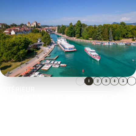
1
2
3
4
5
EXTÉRIEUR
LA COMPAGNIE DES BATEAUX DU LAC
D’ANNECY
2 Place Aux Bois
74000 ANNECY