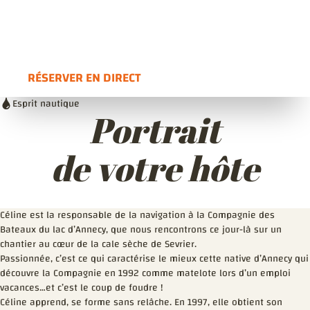
04 50 51 08 40
https://www.bateaux-annecy.com/
Ouvre dans une nouvelle fenêtre
Voir l'itinéraire
Ouvre dans une nouvelle fenêtre
RÉSERVER EN DIRECT
OUVRE DANS UNE NOUVELLE FENÊTRE
Esprit nautique
Portrait
de votre hôte
Céline est la responsable de la navigation à la Compagnie des
Bateaux du lac d’Annecy, que nous rencontrons ce jour-là sur un
chantier au cœur de la cale sèche de Sevrier.
Passionnée, c’est ce qui caractérise le mieux cette native d’Annecy qui
découvre la Compagnie en 1992 comme matelote lors d’un emploi
vacances…et c’est le coup de foudre !
Céline apprend, se forme sans relâche. En 1997, elle obtient son