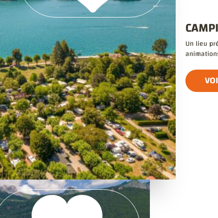
CAMPI
Un lieu pr
animations
VOI