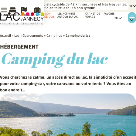
LE SAVIEZ-
Une piste cyclable de 42 km, sécurisée et très fréquentée,
VOUS ?
permet d’en faire le tour à son rythme.
MON
LES ACTIVITÉS
CARNET DE
FAVORIS
MENU
SÉJOUR
ACTIVITÉS
MA VENUE
SÉJOUR
AUTOUR DU LAC
VOYAGE
Accueil
»
Les hébergements
»
Campings
»
Camping du lac
HÉBERGEMENT
Camping du lac
Vous cherchez le calme, un accès direct au lac, la simplicité d’un accueil
pour votre camping-car, votre caravane ou votre tente ? Vous êtes au
bon endroit…