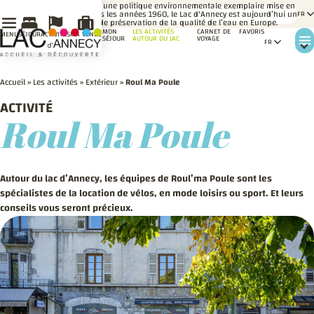
LE
Grâce à une politique environnementale exemplaire mise en
SAVIEZ-
place dès les années 1960, le Lac d'Annecy est aujourd’hui un
VOUS ?
modèle de préservation de la qualité de l’eau en Europe.
MON
LES ACTIVITÉS
CARNET DE
FAVORIS
MENU
SÉJOUR
ACTIVITÉS
MA VENUE
SÉJOUR
AUTOUR DU LAC
VOYAGE
Accueil
»
Les activités
»
Extérieur
»
Roul Ma Poule
ACTIVITÉ
Roul Ma Poule
Autour du lac d’Annecy, les équipes de Roul’ma Poule sont les
spécialistes de la location de vélos, en mode loisirs ou sport. Et leurs
conseils vous seront précieux.