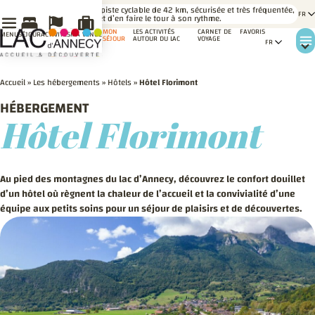
LE SAVIEZ-
Une piste cyclable de 42 km, sécurisée et très fréquentée,
VOUS ?
permet d’en faire le tour à son rythme.
MON
LES ACTIVITÉS
CARNET DE
FAVORIS
MENU
SÉJOUR
ACTIVITÉS
MA VENUE
SÉJOUR
AUTOUR DU LAC
VOYAGE
Accueil
»
Les hébergements
»
Hôtels
»
Hôtel Florimont
HÉBERGEMENT
Hôtel Florimont
Au pied des montagnes du lac d’Annecy, découvrez le confort douillet
d’un hôtel où règnent la chaleur de l’accueil et la convivialité d’une
équipe aux petits soins pour un séjour de plaisirs et de découvertes.