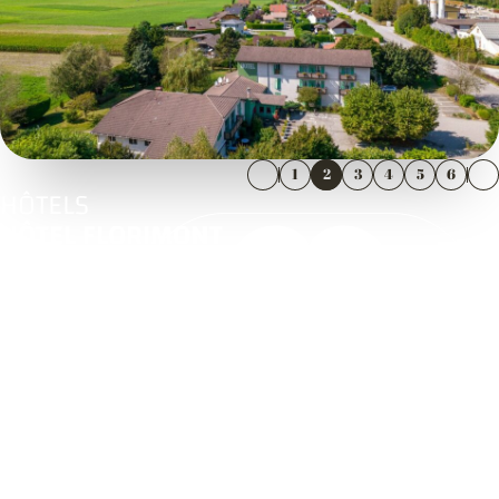
1
2
3
4
5
6
HÔTELS
HÔTEL FLORIMONT
1006 rue du champ canon
Saint-Ferreol
74210 FAVERGES
04 50 44 50 05
https://www.hotelflorimont.com/
Ouvre dans une nouvelle fenêtre
Voir l'itinéraire
Ouvre dans une nouvelle fenêtre
Voir les avis
Ouvre dans une nouvelle fenêtre