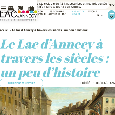
LE SAVIEZ-
Une piste cyclable de 42 km, sécurisée et très fréquentée,
VOUS ?
permet d’en faire le tour à son rythme.
MON
LES ACTIVITÉS
CARNET DE
FAVORIS
MENU
SÉJOUR
ACTIVITÉS
MA VENUE
SÉJOUR
AUTOUR DU LAC
VOYAGE
Accueil
»
Le Lac d’Annecy à travers les siècles : un peu d’histoire
Le Lac d’Annecy à
travers les siècles :
un peu d’histoire
Publié le 10/03/2026
TRADITIONS ET HISTOIRE