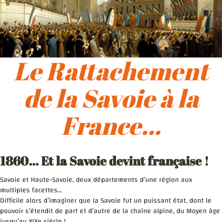
Le Rattachement
de la Savoie à la
France…
1860… Et la Savoie devint française !
Savoie et Haute-Savoie, deux départements d’une région aux
multiples facettes…
Difficile alors d’imaginer que la Savoie fut un puissant état, dont le
pouvoir s’étendit de part et d’autre de la chaîne alpine, du Moyen âge
jusqu’au XIXe siècle !