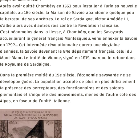
Après avoir quitté Chambéry en 1563 pour installer à Turin sa nouvelle
capitale, au 18e siècle, la Maison de Savoie abandonne quelque peu
le berceau de ses ancêtres. Le roi de Sardaigne, Victor Amédée III,
s’allie alors avec d’autres rois contre la Révolution française.
C’est néanmoins dans la liesse, à Chambéry, que les Savoyards
accueilleront le général français Montesquieu, venu annexer la Savoie
en 1792… Cet intermède révolutionnaire durera une vingtaine
d’années, la Savoie devenant le 84e département français, celui du
Mont-Blanc. Le traité de Vienne, signé en 1815, marque le retour dans
le Royaume de Sardaigne.
Dans la première moitié du 19e siècle, l’économie savoyarde ne se
développe guère. La population accepte de plus en plus difficilement
la présence des percepteurs, des fonctionnaires et des soldats
piémontais et s’inquiète des mouvements, menés de l’autre côté des
Alpes, en faveur de l’unité italienne.