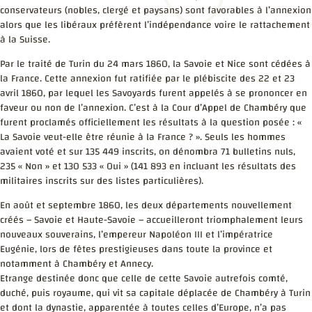
conservateurs (nobles, clergé et paysans) sont favorables à l’annexion
alors que les libéraux préfèrent l’indépendance voire le rattachement
à la Suisse.
Par le traité de Turin du 24 mars 1860, la Savoie et Nice sont cédées à
la France. Cette annexion fut ratifiée par le plébiscite des 22 et 23
avril 1860, par lequel les Savoyards furent appelés à se prononcer en
faveur ou non de l’annexion. C’est à la Cour d’Appel de Chambéry que
furent proclamés officiellement les résultats à la question posée : «
La Savoie veut-elle être réunie à la France ? ». Seuls les hommes
avaient voté et sur 135 449 inscrits, on dénombra 71 bulletins nuls,
235 « Non » et 130 533 « Oui » (141 893 en incluant les résultats des
militaires inscrits sur des listes particulières).
En août et septembre 1860, les deux départements nouvellement
créés – Savoie et Haute-Savoie – accueilleront triomphalement leurs
nouveaux souverains, l’empereur Napoléon III et l’impératrice
Eugénie, lors de fêtes prestigieuses dans toute la province et
notamment à Chambéry et Annecy.
Etrange destinée donc que celle de cette Savoie autrefois comté,
duché, puis royaume, qui vit sa capitale déplacée de Chambéry à Turin
et dont la dynastie, apparentée à toutes celles d’Europe, n’a pas