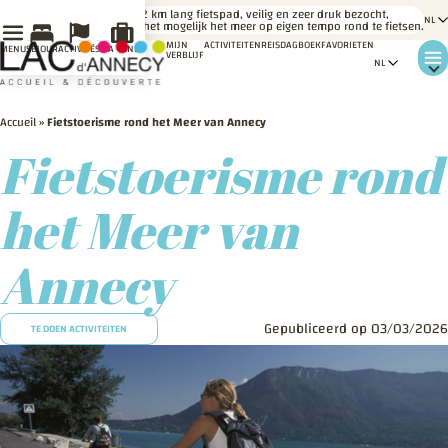
LE
Een 42 km lang fietspad, veilig en zeer druk bezocht,
SAVIEZ-
maakt het mogelijk het meer op eigen tempo rond te fietsen.
VOUS ?
MIJN
ACTIVITEITEN
REISDAGBOEK
FAVORIETEN
MENU
SÉJOUR
ACTIVITÉS
MA VENUE
VERBLIJF
Accueil
»
Fietstoerisme rond het Meer van Annecy
Fietstoerisme rond
het Meer van
Annecy
Gepubliceerd op 03/03/2026
TE DOEN ACTIVITEITEN