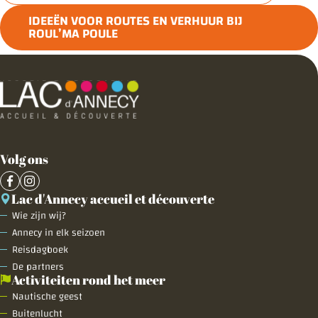
IDEEËN VOOR ROUTES EN VERHUUR BIJ
ROUL’MA POULE
Volg ons
Lac d'Annecy accueil et découverte
Wie zijn wij?
Annecy in elk seizoen
Reisdagboek
De partners
Activiteiten rond het meer
Nautische geest
Buitenlucht