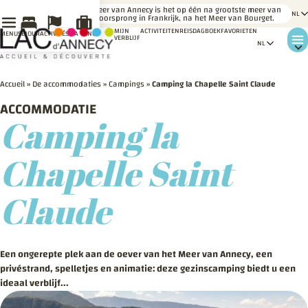
LE
Het meer van Annecy is het op één na grootste meer van
SAVIEZ-
gletsjeroorsprong in Frankrijk, na het Meer van Bourget.
VOUS ?
MIJN
ACTIVITEITEN
REISDAGBOEK
FAVORIETEN
MENU
SÉJOUR
ACTIVITÉS
MA VENUE
VERBLIJF
Accueil
»
De accommodaties
»
Campings
»
Camping la Chapelle Saint Claude
ACCOMMODATIE
Camping la
Chapelle Saint
Claude
Een ongerepte plek aan de oever van het Meer van Annecy, een
privéstrand, spelletjes en animatie: deze gezinscamping biedt u een
ideaal verblijf...