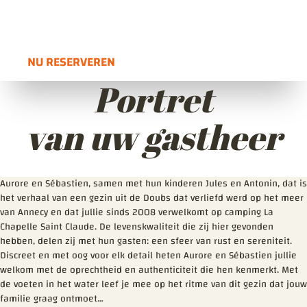
https://www.lachapellesaintclaude.fr/
Ouvre dans une nouvelle fenê
Voir l'itinéraire
Ouvre dans une nouvelle fenêtre
NU RESERVEREN
OUVRE DANS UNE NOUVELLE FENÊTRE
Portret
van uw gastheer
Aurore en Sébastien, samen met hun kinderen Jules en Antonin, dat is
het verhaal van een gezin uit de Doubs dat verliefd werd op het meer
van Annecy en dat jullie sinds 2008 verwelkomt op camping La
Chapelle Saint Claude. De levenskwaliteit die zij hier gevonden
hebben, delen zij met hun gasten: een sfeer van rust en sereniteit.
Discreet en met oog voor elk detail heten Aurore en Sébastien jullie
welkom met de oprechtheid en authenticiteit die hen kenmerkt. Met
de voeten in het water leef je mee op het ritme van dit gezin dat jouw
familie graag ontmoet…