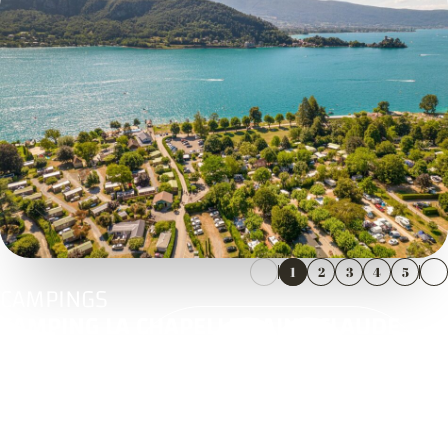
1
2
3
4
5
CAMPINGS
CAMPING LA CHAPELLE SAINT CLAUDE
125 chemin du ponton
74290 TALLOIRES
04 50 60 36 97