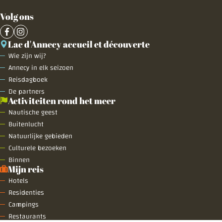
Volg ons
Lac d'Annecy accueil et découverte
Wie zijn wij?
Annecy in elk seizoen
Reisdagboek
De partners
Activiteiten rond het meer
Nautische geest
Buitenlucht
Natuurlijke gebieden
Culturele bezoeken
Binnen
Mijn reis
Hotels
Residenties
Campings
Restaurants