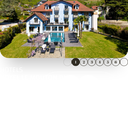
1
2
3
4
5
6
HOTELS
HOTEL LE MOUTON BLEU
241 Route Du Port
74290 Talloires-Montmin
04 50 63 93 14
https://www.hotelmoutonbleu.com/
Ouvre dans une nouvelle fenêtr
Voir l'itinéraire
Ouvre dans une nouvelle fenêtre