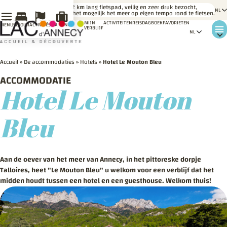
LE
Een 42 km lang fietspad, veilig en zeer druk bezocht,
SAVIEZ-
maakt het mogelijk het meer op eigen tempo rond te fietsen.
VOUS ?
MIJN
ACTIVITEITEN
REISDAGBOEK
FAVORIETEN
MENU
SÉJOUR
ACTIVITÉS
MA VENUE
VERBLIJF
Accueil
»
De accommodaties
»
Hotels
»
Hotel Le Mouton Bleu
ACCOMMODATIE
Hotel Le Mouton
Bleu
Aan de oever van het meer van Annecy, in het pittoreske dorpje
Talloires, heet "Le Mouton Bleu" u welkom voor een verblijf dat het
midden houdt tussen een hotel en een guesthouse. Welkom thuis!