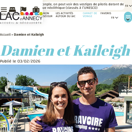
LE
En plongée, on peut voir des vestiges de pilotis datant de
SAVIEZ-
l’époque néolithique (classés à l’UNESCO)
VOUS ?
MON
LES ACTIVITÉS
CARNET DE
FAVORIS
MENU
SÉJOUR
ACTIVITÉS
MA VENUE
SÉJOUR
AUTOUR DU LAC
VOYAGE
Accueil
»
Damien et Kaileigh
Damien et Kaileigh
Publié le 03/02/2026