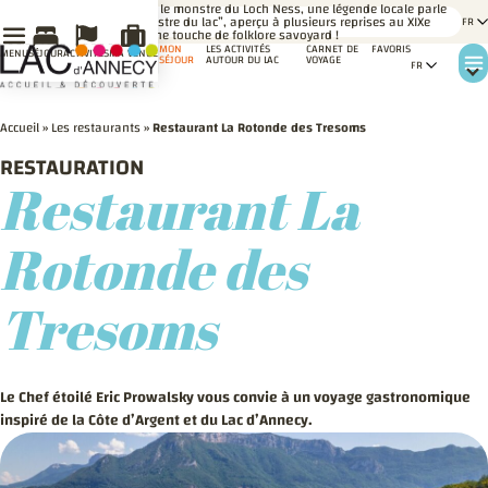
LE
Comme le monstre du Loch Ness, une légende locale parle
SAVIEZ-
du “monstre du lac”, aperçu à plusieurs reprises au XIXe
VOUS ?
siècle. Une touche de folklore savoyard !
MON
LES ACTIVITÉS
CARNET DE
FAVORIS
MENU
SÉJOUR
ACTIVITÉS
MA VENUE
SÉJOUR
AUTOUR DU LAC
VOYAGE
Accueil
»
Les restaurants
»
Restaurant La Rotonde des Tresoms
RESTAURATION
Restaurant La
Rotonde des
Tresoms
Le Chef étoilé Eric Prowalsky vous convie à un voyage gastronomique
inspiré de la Côte d’Argent et du Lac d’Annecy.