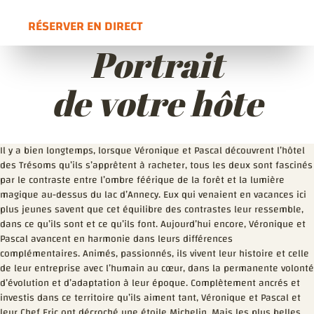
RÉSERVER EN DIRECT
OUVRE DANS UNE NOUVELLE FENÊTRE
Portrait
de votre hôte
Il y a bien longtemps, lorsque Véronique et Pascal découvrent l’hôtel
des Trésoms qu’ils s’apprêtent à racheter, tous les deux sont fascinés
par le contraste entre l’ombre féérique de la forêt et la lumière
magique au-dessus du lac d’Annecy. Eux qui venaient en vacances ici
plus jeunes savent que cet équilibre des contrastes leur ressemble,
dans ce qu’ils sont et ce qu’ils font. Aujourd’hui encore, Véronique et
Pascal avancent en harmonie dans leurs différences
complémentaires. Animés, passionnés, ils vivent leur histoire et celle
de leur entreprise avec l’humain au cœur, dans la permanente volonté
d’évolution et d’adaptation à leur époque. Complètement ancrés et
investis dans ce territoire qu’ils aiment tant, Véronique et Pascal et
leur Chef Eric ont décroché une étoile Michelin. Mais les plus belles