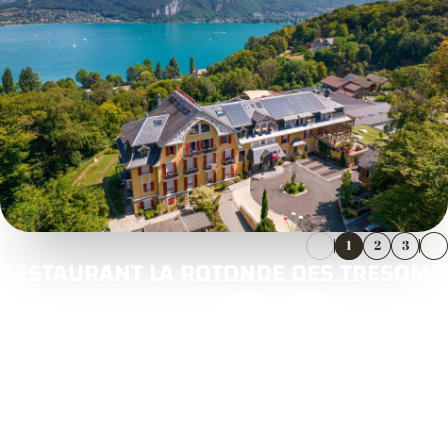
1
2
3
RESTAURANT LA ROTONDE DES TRESOMS
3 Boulevard de la Corniche
74000 ANNECY
04 50 51 43 84
https://www.lestresoms.com/
Ouvre dans une nouvelle fenêtre
Voir l'itinéraire
Ouvre dans une nouvelle fenêtre