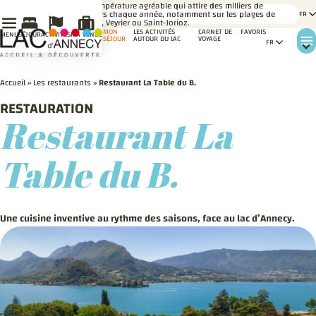
LE
Une température agréable qui attire des milliers de
SAVIEZ-
baigneurs chaque année, notamment sur les plages de
VOUS ?
Talloires, Veyrier ou Saint-Jorioz.
MON
LES ACTIVITÉS
CARNET DE
FAVORIS
MENU
SÉJOUR
ACTIVITÉS
MA VENUE
SÉJOUR
AUTOUR DU LAC
VOYAGE
Accueil
»
Les restaurants
»
Restaurant La Table du B.
RESTAURATION
Restaurant La
Table du B.
Une cuisine inventive au rythme des saisons, face au lac d’Annecy.