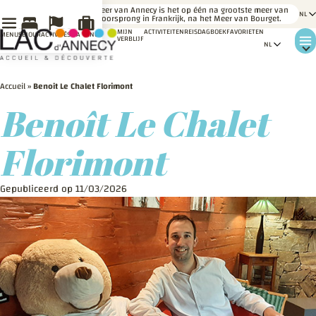
LE
Het meer van Annecy is het op één na grootste meer van
SAVIEZ-
gletsjeroorsprong in Frankrijk, na het Meer van Bourget.
VOUS ?
MIJN
ACTIVITEITEN
REISDAGBOEK
FAVORIETEN
MENU
SÉJOUR
ACTIVITÉS
MA VENUE
VERBLIJF
Accueil
»
Benoît Le Chalet Florimont
Benoît Le Chalet
Florimont
Gepubliceerd op 11/03/2026