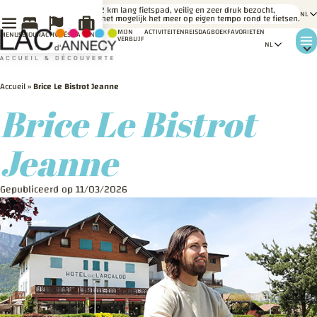
LE
Een 42 km lang fietspad, veilig en zeer druk bezocht,
SAVIEZ-
maakt het mogelijk het meer op eigen tempo rond te fietsen.
VOUS ?
MIJN
ACTIVITEITEN
REISDAGBOEK
FAVORIETEN
MENU
SÉJOUR
ACTIVITÉS
MA VENUE
VERBLIJF
Accueil
»
Brice Le Bistrot Jeanne
Brice Le Bistrot
Jeanne
Gepubliceerd op 11/03/2026