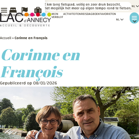
LE
Een 42 km lang fietspad, veilig en zeer druk bezocht,
SAVIEZ-
maakt het mogelijk het meer op eigen tempo rond te fietsen.
VOUS ?
MIJN
ACTIVITEITEN
REISDAGBOEK
FAVORIETEN
MENU
SÉJOUR
ACTIVITÉS
MA VENUE
VERBLIJF
Accueil
»
Corinne en François
Corinne en
François
Gepubliceerd op 08/01/2026