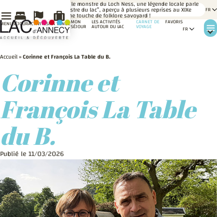
LE
Comme le monstre du Loch Ness, une légende locale parle
SAVIEZ-
du “monstre du lac”, aperçu à plusieurs reprises au XIXe
VOUS ?
siècle. Une touche de folklore savoyard !
MON
LES ACTIVITÉS
CARNET DE
FAVORIS
MENU
SÉJOUR
ACTIVITÉS
MA VENUE
SÉJOUR
AUTOUR DU LAC
VOYAGE
Accueil
»
Corinne et François La Table du B.
Corinne et
François La Table
du B.
Publié le 11/03/2026