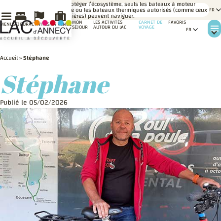
LE
Pour protéger l’écosystème, seuls les bateaux à moteur
SAVIEZ-
électrique ou les bateaux thermiques autorisés (comme ceux
VOUS ?
des croisières) peuvent naviguer.
MON
LES ACTIVITÉS
CARNET DE
FAVORIS
MENU
SÉJOUR
ACTIVITÉS
MA VENUE
SÉJOUR
AUTOUR DU LAC
VOYAGE
Accueil
»
Stéphane
Stéphane
Publié le 05/02/2026