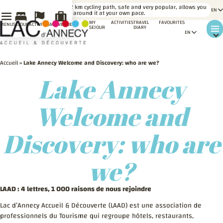
LE SAVIEZ-
A 42 km cycling path, safe and very popular, allows you
VOUS ?
to go around it at your own pace.
MY
ACTIVITIES
TRAVEL
FAVOURITES
MENU
SÉJOUR
ACTIVITÉS
MA VENUE
SEJOUR
DIARY
Accueil
»
Lake Annecy Welcome and Discovery: who are we?
Lake Annecy
Welcome and
Discovery: who are
we?
LAAD : 4 lettres, 1 000 raisons de nous rejoindre
Lac d’Annecy Accueil & Découverte (LAAD) est une association de
professionnels du Tourisme qui regroupe hôtels, restaurants,